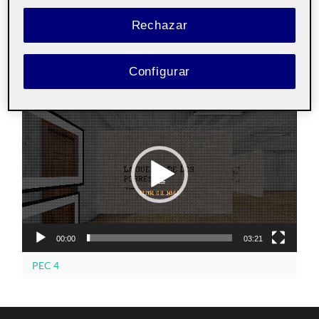
17 DICIEMBRE, 2022
/
SIN COMENTARIOS
Rechazar
Taller de fotografía e
Pública
imagen aula 2
Configurar
Reproductor
de
vídeo
00:00
03:21
PEC 4