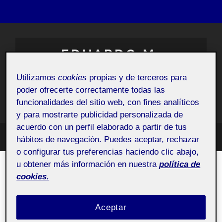
EDUARDO M.
FRANQUEZA
Utilizamos
cookies
propias y de terceros para
poder ofrecerte correctamente todas las
Espacio Personal
funcionalidades del sitio web, con fines analíticos
y para mostrarte publicidad personalizada de
acuerdo con un perfil elaborado a partir de tus
hábitos de navegación. Puedes aceptar, rechazar
Altern
Alternar
el
o configurar tus preferencias haciendo clic abajo,
el
campo
menú
de
u obtener más información en nuestra
política de
móvil
búsqu
AUTOR:
EDUARDO MANUEL FRANQUEZA
cookies.
SILVESTRE
Las guerras de los pobres
Aceptar